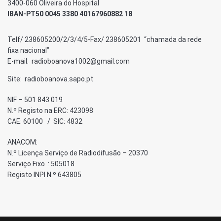
3400-060 Oliveira do Hospital
IBAN-PT50 0045 3380 40167960882 18
Telf/ 238605200/2/3/4/5-Fax/ 238605201 “chamada da rede
fixa nacional”
E-mail: radioboanova1002@gmail.com
Site: radioboanova.sapo.pt
NIF – 501 843 019
N.º Registo na ERC: 423098
CAE: 60100 / SIC: 4832
ANACOM:
N.º Licença Serviço de Radiodifusão – 20370
Serviço Fixo : 505018
Registo INPI N.º 643805