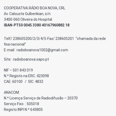
COOPERATIVA RÁDIO BOA NOVA, CRL
Av. Calouste Gulbenkian, s/n
3400-060 Oliveira do Hospital
IBAN-PT50 0045 3380 40167960882 18
Telf/ 238605200/2/3/4/5-Fax/ 238605201 “chamada da rede
fixa nacional”
E-mail: radioboanova1002@gmail.com
Site: radioboanova.sapo.pt
NIF – 501 843 019
N.º Registo na ERC: 423098
CAE: 60100 / SIC: 4832
ANACOM:
N.º Licença Serviço de Radiodifusão – 20370
Serviço Fixo : 505018
Registo INPI N.º 643805