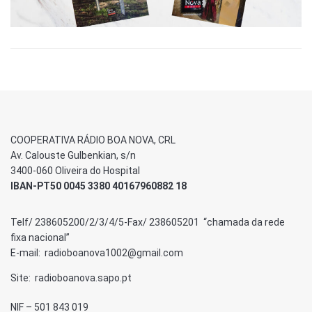
COOPERATIVA RÁDIO BOA NOVA, CRL
Av. Calouste Gulbenkian, s/n
3400-060 Oliveira do Hospital
IBAN-PT50 0045 3380 40167960882 18
Telf/ 238605200/2/3/4/5-Fax/ 238605201 “chamada da rede
fixa nacional”
E-mail: radioboanova1002@gmail.com
Site: radioboanova.sapo.pt
NIF – 501 843 019