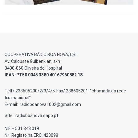
COOPERATIVA RÁDIO BOA NOVA, CRL
Av. Calouste Gulbenkian, s/n
3400-060 Oliveira do Hospital
IBAN-PT50 0045 3380 40167960882 18
Telf/ 238605200/2/3/4/5-Fax/ 238605201 “chamada da rede
fixa nacional”
E-mail: radioboanova1002@gmail.com
Site: radioboanova.sapo.pt
NIF – 501 843 019
N.º Registo na ERC: 423098