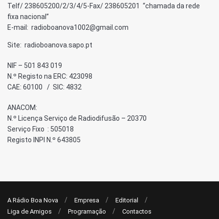
Telf/ 238605200/2/3/4/5-Fax/ 238605201 “chamada da rede
fixa nacional”
E-mail: radioboanova1002@gmail.com
Site: radioboanova.sapo.pt
NIF – 501 843 019
N.º Registo na ERC: 423098
CAE: 60100 / SIC: 4832
ANACOM:
N.º Licença Serviço de Radiodifusão – 20370
Serviço Fixo : 505018
Registo INPI N.º 643805
A Rádio Boa Nova
Empresa
Editorial
Liga de Amigos
Programação
Contactos