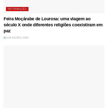
INFORMAÇÃO
Feira Moçárabe de Lourosa: uma viagem ao
século X onde diferentes religiões coexistiram em
paz
6 DE AGOSTO, 2026