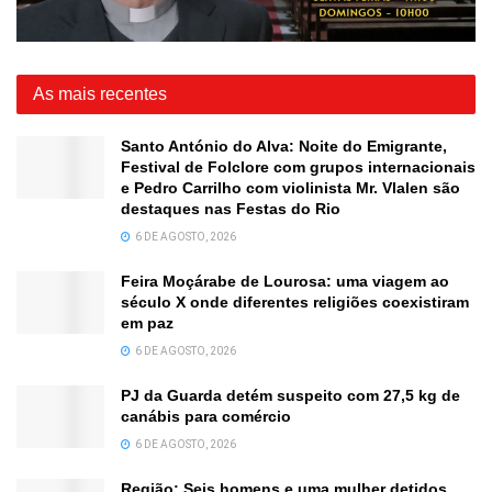
As mais recentes
Santo António do Alva: Noite do Emigrante,
Festival de Folclore com grupos internacionais
e Pedro Carrilho com violinista Mr. Vlalen são
destaques nas Festas do Rio
6 DE AGOSTO, 2026
Feira Moçárabe de Lourosa: uma viagem ao
século X onde diferentes religiões coexistiram
em paz
6 DE AGOSTO, 2026
PJ da Guarda detém suspeito com 27,5 kg de
canábis para comércio
6 DE AGOSTO, 2026
Região: Seis homens e uma mulher detidos