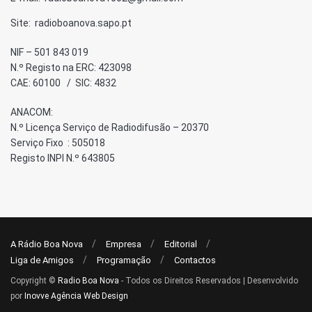
Site: radioboanova.sapo.pt
NIF – 501 843 019
N.º Registo na ERC: 423098
CAE: 60100 / SIC: 4832
ANACOM:
N.º Licença Serviço de Radiodifusão – 20370
Serviço Fixo : 505018
Registo INPI N.º 643805
A Rádio Boa Nova
Empresa
Editorial
Liga de Amigos
Programação
Contactos
Copyright ©
Radio Boa Nova
- Todos os Direitos Reservados | Desenvolvido
por
Inovve Agência Web Design