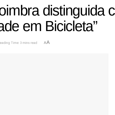
imbra distinguida 
ade em Bicicleta”
A
eading Time: 3 mins read
A