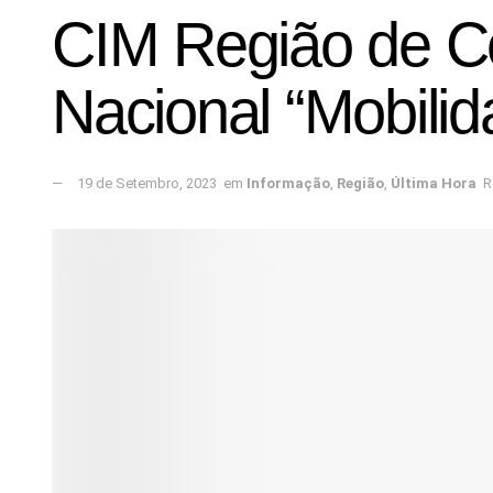
CIM Região de Co
Nacional “Mobilid
19 de Setembro, 2023
em
Informação
,
Região
,
Última Hora
R