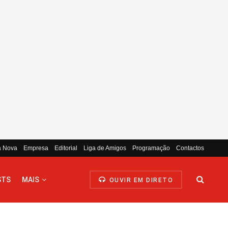
a Nova
Empresa
Editorial
Liga de Amigos
Programação
Contactos
STS
MAIS
OUVIR EM DIRETO