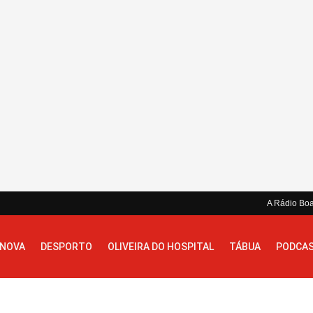
A Rádio Bo
 NOVA
DESPORTO
OLIVEIRA DO HOSPITAL
TÁBUA
PODCA