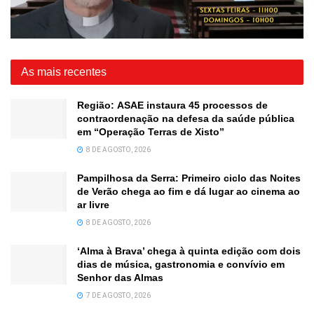
As mais recentes
Região: ASAE instaura 45 processos de
contraordenação na defesa da saúde pública
em “Operação Terras de Xisto”
8 DE AGOSTO, 2026
Pampilhosa da Serra: Primeiro ciclo das Noites
de Verão chega ao fim e dá lugar ao cinema ao
ar livre
8 DE AGOSTO, 2026
‘Alma à Brava’ chega à quinta edição com dois
dias de música, gastronomia e convívio em
Senhor das Almas
7 DE AGOSTO, 2026