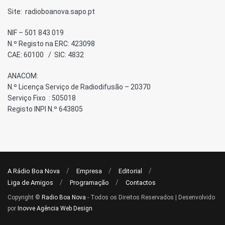
Site: radioboanova.sapo.pt
NIF – 501 843 019
N.º Registo na ERC: 423098
CAE: 60100 / SIC: 4832
ANACOM:
N.º Licença Serviço de Radiodifusão – 20370
Serviço Fixo : 505018
Registo INPI N.º 643805
A Rádio Boa Nova
Empresa
Editorial
Liga de Amigos
Programação
Contactos
Copyright ©
Radio Boa Nova
- Todos os Direitos Reservados | Desenvolvido
por
Inovve Agência Web Design