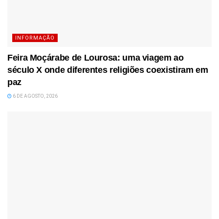
INFORMAÇÃO
Feira Moçárabe de Lourosa: uma viagem ao
século X onde diferentes religiões coexistiram em
paz
6 DE AGOSTO, 2026