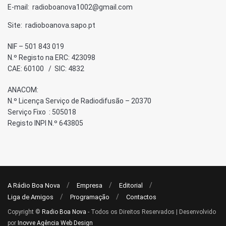
E-mail: radioboanova1002@gmail.com
Site: radioboanova.sapo.pt
NIF – 501 843 019
N.º Registo na ERC: 423098
CAE: 60100 / SIC: 4832
ANACOM:
N.º Licença Serviço de Radiodifusão – 20370
Serviço Fixo : 505018
Registo INPI N.º 643805
A Rádio Boa Nova
Empresa
Editorial
Liga de Amigos
Programação
Contactos
Copyright ©
Radio Boa Nova
- Todos os Direitos Reservados | Desenvolvido
por
Inovve Agência Web Design