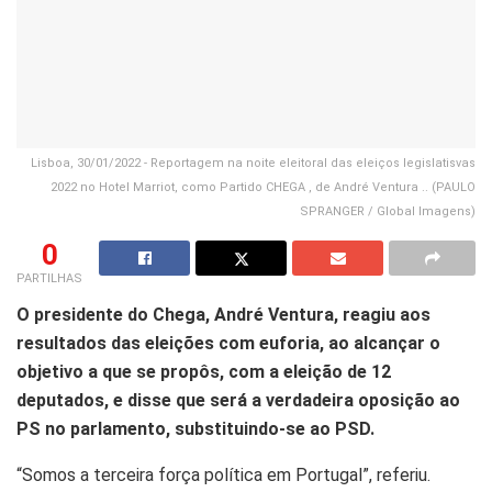
Lisboa, 30/01/2022 - Reportagem na noite eleitoral das eleiços legislatisvas
2022 no Hotel Marriot, como Partido CHEGA , de André Ventura .. (PAULO
SPRANGER / Global Imagens)
0
PARTILHAS
O presidente do Chega, André Ventura, reagiu aos
resultados das eleições com euforia, ao alcançar o
objetivo a que se propôs, com a eleição de 12
deputados, e disse que será a verdadeira oposição ao
PS no parlamento, substituindo-se ao PSD.
“Somos a terceira força política em Portugal”, referiu.