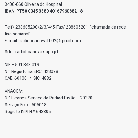
3400-060 Oliveira do Hospital
IBAN-PT50 0045 3380 40167960882 18
Telf/ 238605200/2/3/4/5-Fax/ 238605201 “chamada da rede
fixa nacional”
E-mail: radioboanova1002@gmail.com
Site: radioboanova.sapo.pt
NIF – 501 843 019
N.º Registo na ERC: 423098
CAE: 60100 / SIC: 4832
ANACOM:
N.º Licença Serviço de Radiodifusão – 20370
Serviço Fixo : 505018
Registo INPI N.º 643805