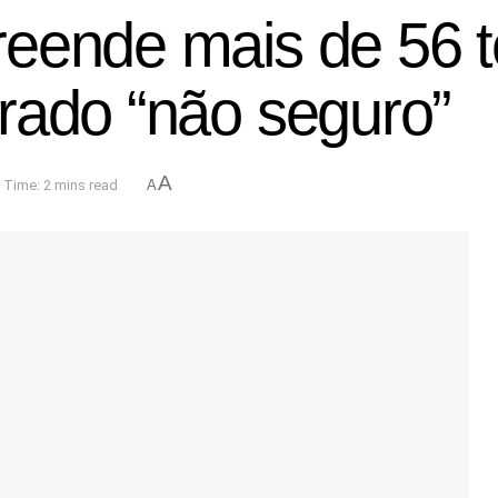
eende mais de 56 t
rado “não seguro”
A
 Time: 2 mins read
A