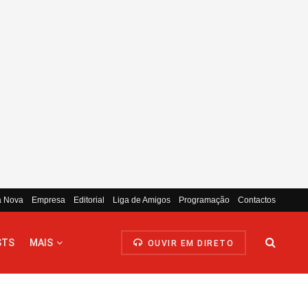
a Nova
Empresa
Editorial
Liga de Amigos
Programação
Contactos
STS
MAIS
OUVIR EM DIRETO