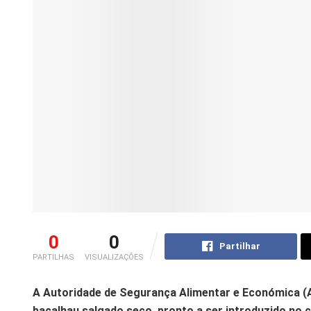
0
0
Partilhar
PARTILHAS
VISUALIZAÇÕES
A Autoridade de Segurança Alimentar e Económica (
bacalhau salgado seco, pronto a ser introduzido no c