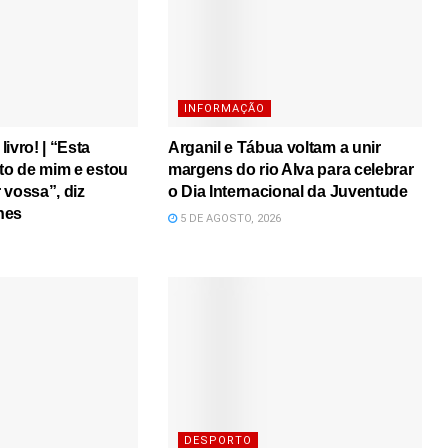
INFORMAÇÃO
ivro! | “Esta
Arganil e Tábua voltam a unir
ito de mim e estou
margens do rio Alva para celebrar
r vossa”, diz
o Dia Internacional da Juventude
nes
5 DE AGOSTO, 2026
DESPORTO