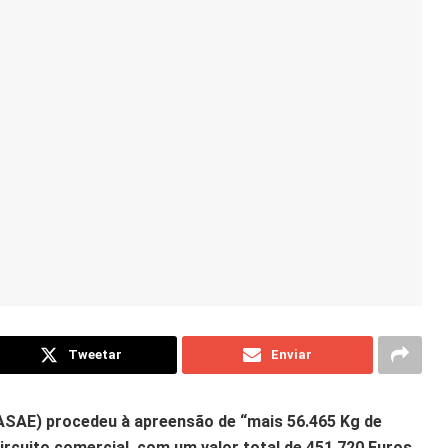
Tweetar
Enviar
ASAE) procedeu à apreensão de “mais 56.465 Kg de
ircuito comercial, com um valor total de 451.720 Euros,