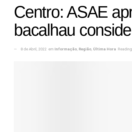
Centro: ASAE apr
bacalhau conside
8 de Abril, 2022
em
Informação
,
Região
,
Última Hora
Reading