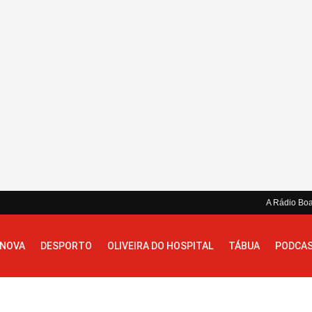
A Rádio Bo
 NOVA
DESPORTO
OLIVEIRA DO HOSPITAL
TÁBUA
PODCA