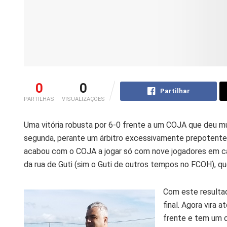
0
0
Partilhar
PARTILHAS
VISUALIZAÇÕES
Uma vitória robusta por 6-0 frente a um COJA que deu mu
segunda, perante um árbitro excessivamente prepotente,
acabou com o COJA a jogar só com nove jogadores em c
da rua de Guti (sim o Guti de outros tempos no FCOH), qu
Com este resulta
final. Agora vira
frente e tem um d