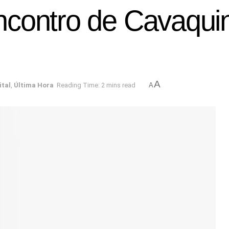
contro de Cavaquin
A
ital
,
Última Hora
Reading Time: 2 mins read
A