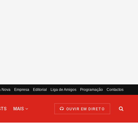
a Nova
Empresa
Editorial
Liga de Amigos
Programação
Contactos
STS
MAIS
OUVIR EM DIRETO