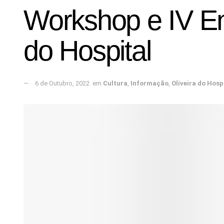
Workshop e IV En
do Hospital
6 de Outubro, 2022
em
Cultura
,
Informação
,
Oliveira do Hosp