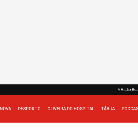
A Rádio Bo
 NOVA
DESPORTO
OLIVEIRA DO HOSPITAL
TÁBUA
PODCA