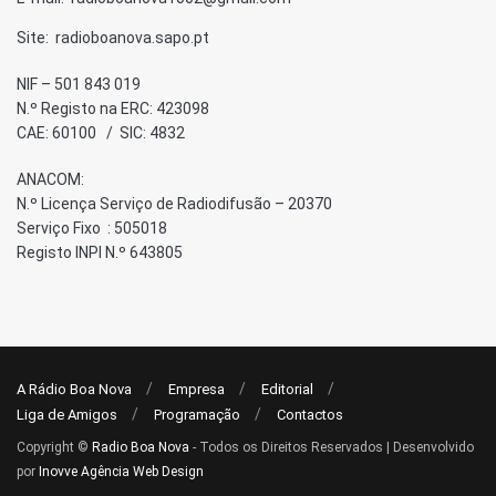
Site: radioboanova.sapo.pt
NIF – 501 843 019
N.º Registo na ERC: 423098
CAE: 60100 / SIC: 4832
ANACOM:
N.º Licença Serviço de Radiodifusão – 20370
Serviço Fixo : 505018
Registo INPI N.º 643805
A Rádio Boa Nova
Empresa
Editorial
Liga de Amigos
Programação
Contactos
Copyright ©
Radio Boa Nova
- Todos os Direitos Reservados | Desenvolvido
por
Inovve Agência Web Design