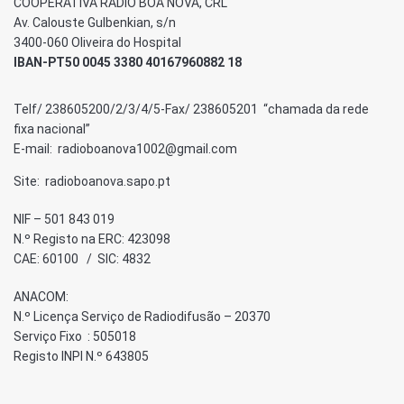
COOPERATIVA RÁDIO BOA NOVA, CRL
Av. Calouste Gulbenkian, s/n
3400-060 Oliveira do Hospital
IBAN-PT50 0045 3380 40167960882 18
Telf/ 238605200/2/3/4/5-Fax/ 238605201 “chamada da rede
fixa nacional”
E-mail: radioboanova1002@gmail.com
Site: radioboanova.sapo.pt
NIF – 501 843 019
N.º Registo na ERC: 423098
CAE: 60100 / SIC: 4832
ANACOM:
N.º Licença Serviço de Radiodifusão – 20370
Serviço Fixo : 505018
Registo INPI N.º 643805