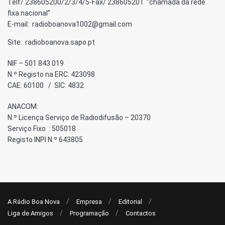
Telf/ 238605200/2/3/4/5-Fax/ 238605201 “chamada da rede
fixa nacional”
E-mail: radioboanova1002@gmail.com
Site: radioboanova.sapo.pt
NIF – 501 843 019
N.º Registo na ERC: 423098
CAE: 60100 / SIC: 4832
ANACOM:
N.º Licença Serviço de Radiodifusão – 20370
Serviço Fixo : 505018
Registo INPI N.º 643805
A Rádio Boa Nova
Empresa
Editorial
Liga de Amigos
Programação
Contactos