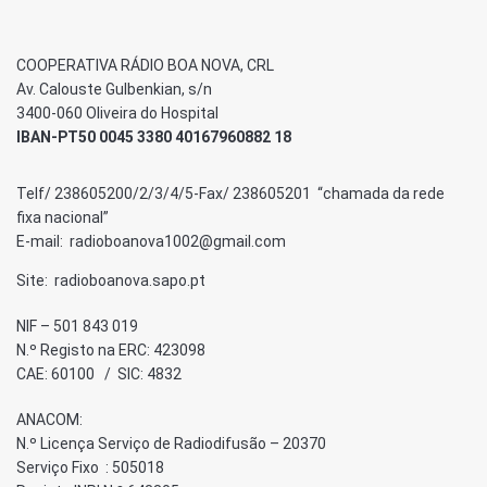
COOPERATIVA RÁDIO BOA NOVA, CRL
Av. Calouste Gulbenkian, s/n
3400-060 Oliveira do Hospital
IBAN-PT50 0045 3380 40167960882 18
Telf/ 238605200/2/3/4/5-Fax/ 238605201 “chamada da rede
fixa nacional”
E-mail: radioboanova1002@gmail.com
Site: radioboanova.sapo.pt
NIF – 501 843 019
N.º Registo na ERC: 423098
CAE: 60100 / SIC: 4832
ANACOM:
N.º Licença Serviço de Radiodifusão – 20370
Serviço Fixo : 505018