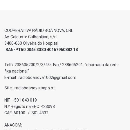
COOPERATIVA RÁDIO BOA NOVA, CRL
Av. Calouste Gulbenkian, s/n
3400-060 Oliveira do Hospital
IBAN-PT50 0045 3380 40167960882 18
Telf/ 238605200/2/3/4/5-Fax/ 238605201 “chamada da rede
fixa nacional”
E-mail: radioboanova1002@gmail.com
Site: radioboanova.sapo.pt
NIF – 501 843 019
N.º Registo na ERC: 423098
CAE: 60100 / SIC: 4832
ANACOM: