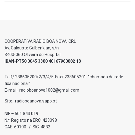
COOPERATIVA RÁDIO BOA NOVA, CRL
Av. Calouste Gulbenkian, s/n
3400-060 Oliveira do Hospital
IBAN-PT50 0045 3380 40167960882 18
Telf/ 238605200/2/3/4/5-Fax/ 238605201 “chamada da rede
fixa nacional”
E-mail: radioboanova1002@gmail.com
Site: radioboanova.sapo.pt
NIF – 501 843 019
N.º Registo na ERC: 423098
CAE: 60100 / SIC: 4832