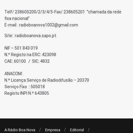
Telf/ 238605200/2/3/4/5-Fax/ 238605201 “chamada da rede
fixa nacional”
E-mail: radioboanova1002@gmail.com
Site: radioboanova.sapo.pt
NIF – 501 843 019
N.º Registo na ERC: 423098
CAE: 60100 / SIC: 4832
ANACOM:
N.º Licença Serviço de Radiodifusão – 20370
Serviço Fixo : 505018
Registo INPI N.º 643805
A Rádio Boa Nova
Empresa
Editorial