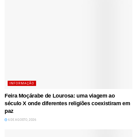
INFORMAÇÃO
Feira Moçárabe de Lourosa: uma viagem ao
século X onde diferentes religiões coexistiram em
paz
6 DE AGOSTO, 2026