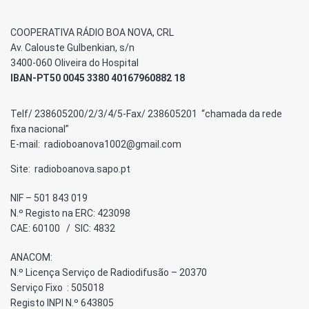
COOPERATIVA RÁDIO BOA NOVA, CRL
Av. Calouste Gulbenkian, s/n
3400-060 Oliveira do Hospital
IBAN-PT50 0045 3380 40167960882 18
Telf/ 238605200/2/3/4/5-Fax/ 238605201 “chamada da rede
fixa nacional”
E-mail: radioboanova1002@gmail.com
Site: radioboanova.sapo.pt
NIF – 501 843 019
N.º Registo na ERC: 423098
CAE: 60100 / SIC: 4832
ANACOM:
N.º Licença Serviço de Radiodifusão – 20370
Serviço Fixo : 505018
Registo INPI N.º 643805