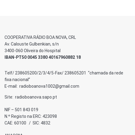
COOPERATIVA RÁDIO BOA NOVA, CRL
Av. Calouste Gulbenkian, s/n
3400-060 Oliveira do Hospital
IBAN-PT50 0045 3380 40167960882 18
Telf/ 238605200/2/3/4/5-Fax/ 238605201 “chamada da rede
fixa nacional”
E-mail: radioboanova1002@gmail.com
Site: radioboanova.sapo.pt
NIF – 501 843 019
N.º Registo na ERC: 423098
CAE: 60100 / SIC: 4832