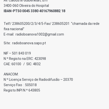
Av. Calouste Gulbenkian, s/n
3400-060 Oliveira do Hospital
IBAN-PT50 0045 3380 40167960882 18
Telf/ 238605200/2/3/4/5-Fax/ 238605201 “chamada da rede
fixa nacional”
E-mail: radioboanova1002@gmail.com
Site: radioboanova.sapo.pt
NIF – 501 843 019
N.º Registo na ERC: 423098
CAE: 60100 / SIC: 4832
ANACOM:
N.º Licença Serviço de Radiodifusão – 20370
Serviço Fixo : 505018
Registo INPI N.º 643805