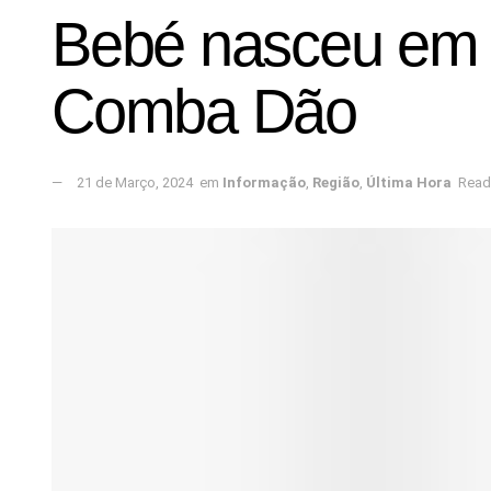
Bebé nasceu em 
Comba Dão
21 de Março, 2024
em
Informação
,
Região
,
Última Hora
Read