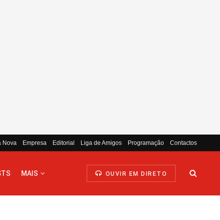
a Nova
Empresa
Editorial
Liga de Amigos
Programação
Contactos
STS
MAIS
OUVIR EM DIRETO