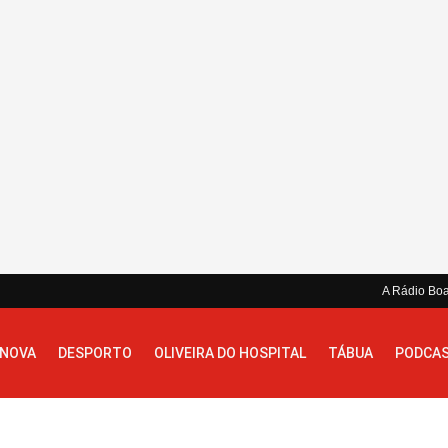
A Rádio Bo
 NOVA
DESPORTO
OLIVEIRA DO HOSPITAL
TÁBUA
PODCA