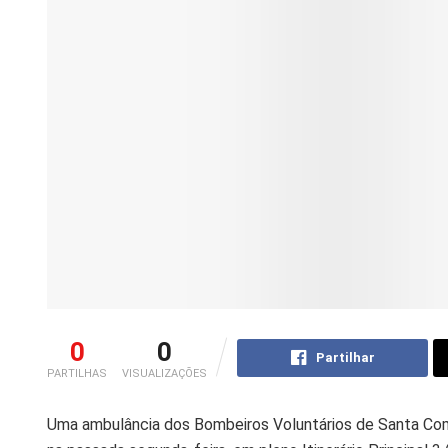
0
0
Partilhar
PARTILHAS
VISUALIZAÇÕES
Uma ambulância dos Bombeiros Voluntários de Santa Comb