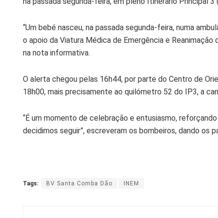
na passada segunda-feira, em pleno Itinerário Principal 3 
“Um bebé nasceu, na passada segunda-feira, numa ambul
o apoio da Viatura Médica de Emergência e Reanimação d
na nota informativa.
O alerta chegou pelas 16h44, por parte do Centro de Or
18h00, mais precisamente ao quilómetro 52 do IP3, a ca
“É um momento de celebração e entusiasmo, reforçando o
decidimos seguir”, escreveram os bombeiros, dando os p
Tags:
BV Santa Comba Dão
INEM