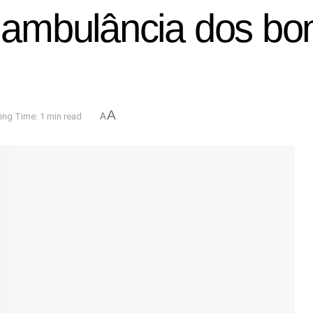
ambulância dos bo
A
ing Time: 1 min read
A