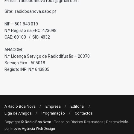
E-mail: radioboanova1002@gmail.com
Site: radioboanova.sapo.pt
NIF – 501 843 019
N.º Registo na ERC: 423098
CAE: 60100 / SIC: 4832
ANACOM:
N.º Licença Serviço de Radiodifusão – 20370
Serviço Fixo : 505018
Registo INPI N.º 643805
A Rádio Boa Nova
Empresa
Editorial
Liga de Amigos
Programação
Contactos
Copyright ©
Radio Boa Nova
- Todos os Direitos Reservados | Desenvolvido
por
Inovve Agência Web Design