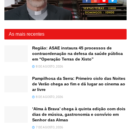
As mais recentes
Região: ASAE instaura 45 processos de
contraordenação na defesa da saúde pública
em “Operação Terras de Xisto”
8 DE AGOSTO, 2026
Pampilhosa da Serra: Primeiro ciclo das Noites
de Verão chega ao fim e dá lugar ao cinema ao
ar livre
8 DE AGOSTO, 2026
‘Alma à Brava’ chega à quinta edição com dois
dias de música, gastronomia e convívio em
Senhor das Almas
7 DE AGOSTO, 2026