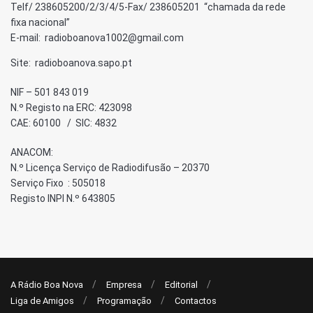
Telf/ 238605200/2/3/4/5-Fax/ 238605201 “chamada da rede
fixa nacional”
E-mail: radioboanova1002@gmail.com
Site: radioboanova.sapo.pt
NIF – 501 843 019
N.º Registo na ERC: 423098
CAE: 60100 / SIC: 4832
ANACOM:
N.º Licença Serviço de Radiodifusão – 20370
Serviço Fixo : 505018
Registo INPI N.º 643805
A Rádio Boa Nova
Empresa
Editorial
Liga de Amigos
Programação
Contactos