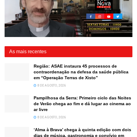
As mais recentes
Região: ASAE instaura 45 processos de
contraordenação na defesa da saúde pública
em “Operação Terras de Xisto”
8 DE AGOSTO, 2026
Pampilhosa da Serra: Primeiro ciclo das Noites
de Verão chega ao fim e dá lugar ao cinema ao
ar livre
8 DE AGOSTO, 2026
‘Alma à Brava’ chega à quinta edição com dois
dias de música, gastronomia e convívio em