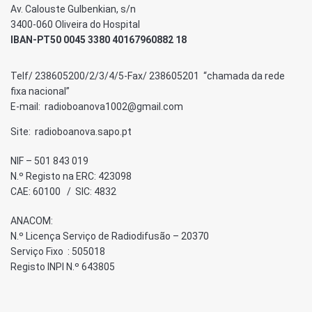
Av. Calouste Gulbenkian, s/n
3400-060 Oliveira do Hospital
IBAN-PT50 0045 3380 40167960882 18
Telf/ 238605200/2/3/4/5-Fax/ 238605201 “chamada da rede
fixa nacional”
E-mail: radioboanova1002@gmail.com
Site: radioboanova.sapo.pt
NIF – 501 843 019
N.º Registo na ERC: 423098
CAE: 60100 / SIC: 4832
ANACOM:
N.º Licença Serviço de Radiodifusão – 20370
Serviço Fixo : 505018
Registo INPI N.º 643805