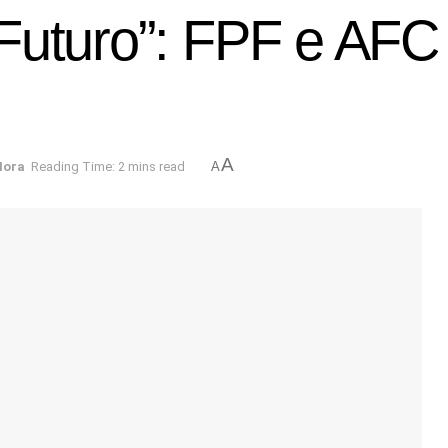
Futuro”: FPF e AFC 
A
Hora
Reading Time: 2 mins read
A