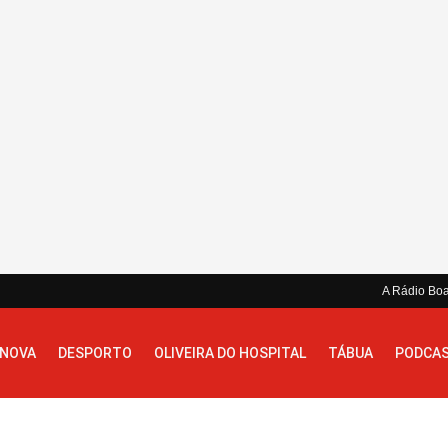
A Rádio Bo
 NOVA
DESPORTO
OLIVEIRA DO HOSPITAL
TÁBUA
PODCA