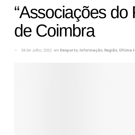
“Associações do 
de Coimbra
28 de Julho, 2022
em
Desporto
,
Informação
,
Região
,
Última 