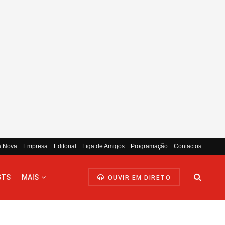
a Nova
Empresa
Editorial
Liga de Amigos
Programação
Contactos
STS
MAIS
OUVIR EM DIRETO