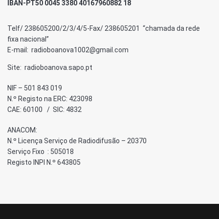
IBAN-PT50 0045 3380 40167960882 18
Telf/ 238605200/2/3/4/5-Fax/ 238605201 “chamada da rede
fixa nacional”
E-mail: radioboanova1002@gmail.com
Site: radioboanova.sapo.pt
NIF – 501 843 019
N.º Registo na ERC: 423098
CAE: 60100 / SIC: 4832
ANACOM:
N.º Licença Serviço de Radiodifusão – 20370
Serviço Fixo : 505018
Registo INPI N.º 643805