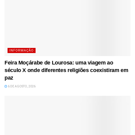
INFORMAÇÃO
Feira Moçárabe de Lourosa: uma viagem ao
século X onde diferentes religiões coexistiram em
paz
6 DE AGOSTO, 2026