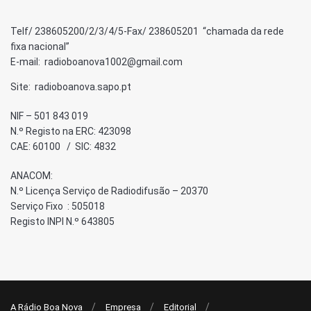
Telf/ 238605200/2/3/4/5-Fax/ 238605201 “chamada da rede
fixa nacional”
E-mail: radioboanova1002@gmail.com
Site: radioboanova.sapo.pt
NIF – 501 843 019
N.º Registo na ERC: 423098
CAE: 60100 / SIC: 4832
ANACOM:
N.º Licença Serviço de Radiodifusão – 20370
Serviço Fixo : 505018
Registo INPI N.º 643805
A Rádio Boa Nova
Empresa
Editorial