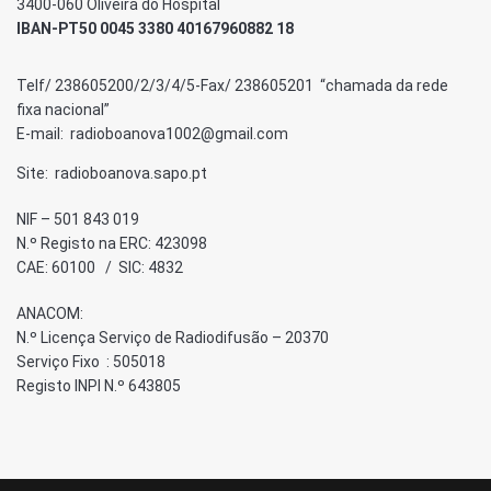
3400-060 Oliveira do Hospital
IBAN-PT50 0045 3380 40167960882 18
Telf/ 238605200/2/3/4/5-Fax/ 238605201 “chamada da rede
fixa nacional”
E-mail: radioboanova1002@gmail.com
Site: radioboanova.sapo.pt
NIF – 501 843 019
N.º Registo na ERC: 423098
CAE: 60100 / SIC: 4832
ANACOM:
N.º Licença Serviço de Radiodifusão – 20370
Serviço Fixo : 505018
Registo INPI N.º 643805