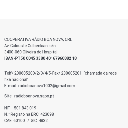
COOPERATIVA RÁDIO BOA NOVA, CRL
Av. Calouste Gulbenkian, s/n
3400-060 Oliveira do Hospital
IBAN-PT50 0045 3380 40167960882 18
Telf/ 238605200/2/3/4/5-Fax/ 238605201 “chamada da rede
fixa nacional”
E-mail: radioboanova1002@gmail.com
Site: radioboanova.sapo.pt
NIF – 501 843 019
N.º Registo na ERC: 423098
CAE: 60100 / SIC: 4832