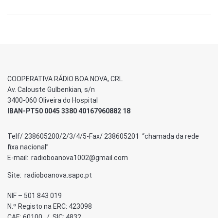
COOPERATIVA RÁDIO BOA NOVA, CRL
Av. Calouste Gulbenkian, s/n
3400-060 Oliveira do Hospital
IBAN-PT50 0045 3380 40167960882 18
Telf/ 238605200/2/3/4/5-Fax/ 238605201 “chamada da rede
fixa nacional”
E-mail: radioboanova1002@gmail.com
Site: radioboanova.sapo.pt
NIF – 501 843 019
N.º Registo na ERC: 423098
CAE: 60100 / SIC: 4832