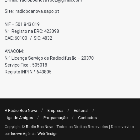
E-mail: radioboanova1002@gmail.com
Site: radioboanova.sapo.pt
NIF – 501 843 019
N.º Registo na ERC: 423098
CAE: 60100 / SIC: 4832
ANACOM:
N.º Licença Serviço de Radiodifusão – 20370
Serviço Fixo : 505018
Registo INPI N.º 643805
A Rádio Boa Nova
Empresa
Editorial
Liga de Amigos
Programação
Contactos
Copyright ©
Radio Boa Nova
- Todos os Direitos Reservados | Desenvolvido
por
Inovve Agência Web Design