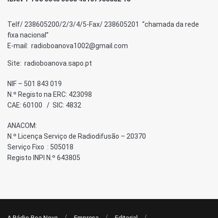
Telf/ 238605200/2/3/4/5-Fax/ 238605201 “chamada da rede
fixa nacional”
E-mail: radioboanova1002@gmail.com
Site: radioboanova.sapo.pt
NIF – 501 843 019
N.º Registo na ERC: 423098
CAE: 60100 / SIC: 4832
ANACOM:
N.º Licença Serviço de Radiodifusão – 20370
Serviço Fixo : 505018
Registo INPI N.º 643805
A Rádio Boa Nova
Empresa
Editorial