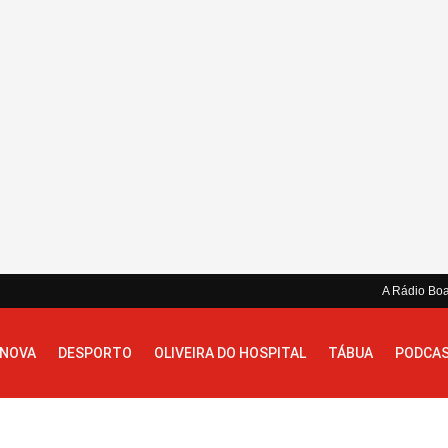
A Rádio Bo
 NOVA
DESPORTO
OLIVEIRA DO HOSPITAL
TÁBUA
PODCA