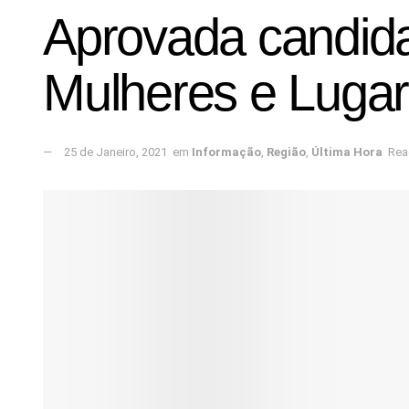
Aprovada candida
Mulheres e Lugar
25 de Janeiro, 2021
em
Informação
,
Região
,
Última Hora
Rea