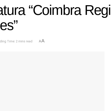
tura “Coimbra Regi
es”
A
ding Time: 2 mins read
A