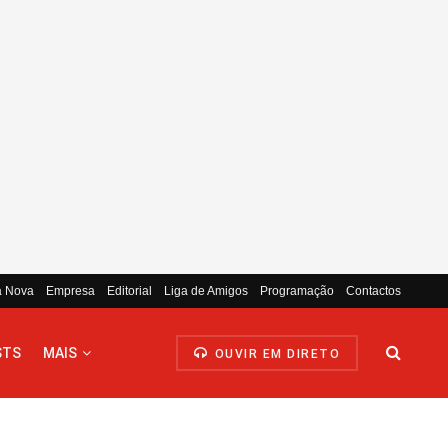
a Nova
Empresa
Editorial
Liga de Amigos
Programação
Contactos
STS
MAIS
OUVIR EM DIRETO