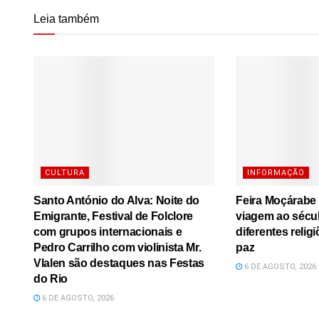
Leia também
CULTURA
INFORMAÇÃO
Santo António do Alva: Noite do
Feira Moçárabe
Emigrante, Festival de Folclore
viagem ao sécu
com grupos internacionais e
diferentes relig
Pedro Carrilho com violinista Mr.
paz
Vlalen são destaques nas Festas
6 DE AGOSTO, 2026
do Rio
6 DE AGOSTO, 2026