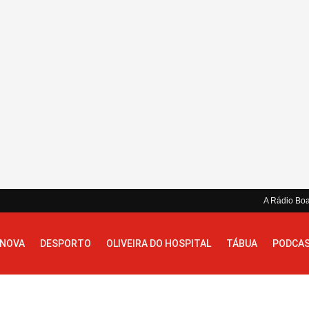
A Rádio Bo
 NOVA
DESPORTO
OLIVEIRA DO HOSPITAL
TÁBUA
PODCA