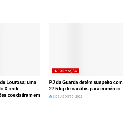
INFORMAÇÃO
 de Lourosa: uma
PJ da Guarda detém suspeito com
lo X onde
27,5 kg de canábis para comércio
iões coexistiram em
6 DE AGOSTO, 2026