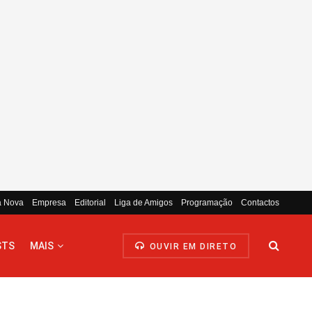
a Nova
Empresa
Editorial
Liga de Amigos
Programação
Contactos
STS
MAIS
OUVIR EM DIRETO