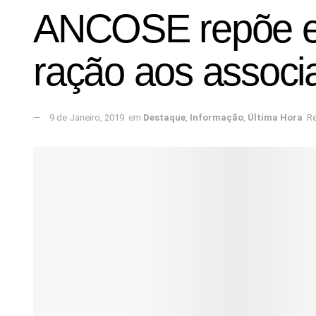
ANCOSE repõe efe
ração aos associ
9 de Janeiro, 2019
em
Destaque
,
Informação
,
Última Hora
Re