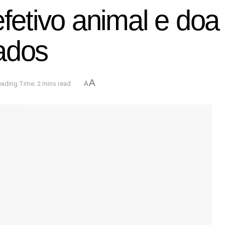
tivo animal e doa 
ados
A
ading Time: 2 mins read
A