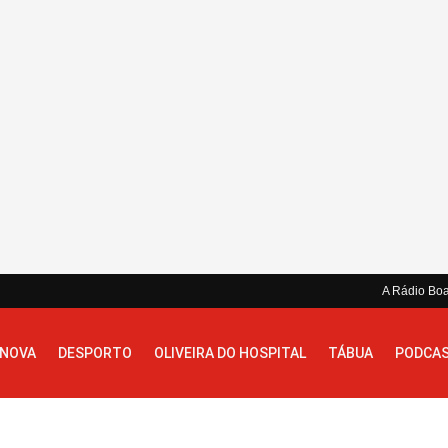
A Rádio Bo
 NOVA
DESPORTO
OLIVEIRA DO HOSPITAL
TÁBUA
PODCA