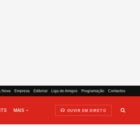
a Nova
Empresa
Editorial
Liga de Amigos
Programação
Contactos
STS
MAIS
OUVIR EM DIRETO