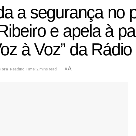
da a segurança no p
ibeiro e apela à pa
oz à Voz” da Rádio
A
Hora
Reading Time: 2 mins read
A