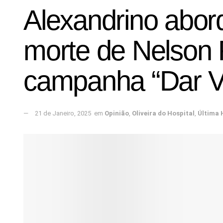
Alexandrino abor
morte de Nelson R
campanha “Dar V
21 de Janeiro, 2025
em
Opinião
,
Oliveira do Hospital
,
Última 