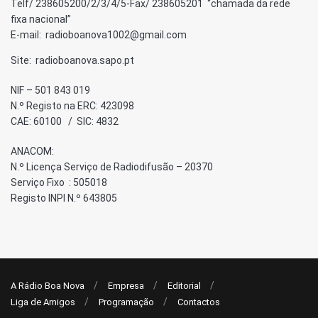
Telf/ 238605200/2/3/4/5-Fax/ 238605201 “chamada da rede
fixa nacional”
E-mail: radioboanova1002@gmail.com
Site: radioboanova.sapo.pt
NIF – 501 843 019
N.º Registo na ERC: 423098
CAE: 60100 / SIC: 4832
ANACOM:
N.º Licença Serviço de Radiodifusão – 20370
Serviço Fixo : 505018
Registo INPI N.º 643805
A Rádio Boa Nova
Empresa
Editorial
Liga de Amigos
Programação
Contactos