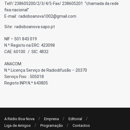
Telf/ 238605200/2/3/4/5-Fax/ 238605201 “chamada da rede
fixa nacional”
E-mail: radioboanova1002@gmail.com
Site: radioboanova.sapo.pt
NIF – 501 843 019
N.º Registo na ERC: 423098
CAE: 60100 / SIC: 4832
ANACOM:
N.º Licença Serviço de Radiodifusão – 20370
Serviço Fixo : 505018
Registo INPI N.º 643805
A Rádio Boa Nova
Empresa
Editorial
Liga de Amigos
Programação
Contactos