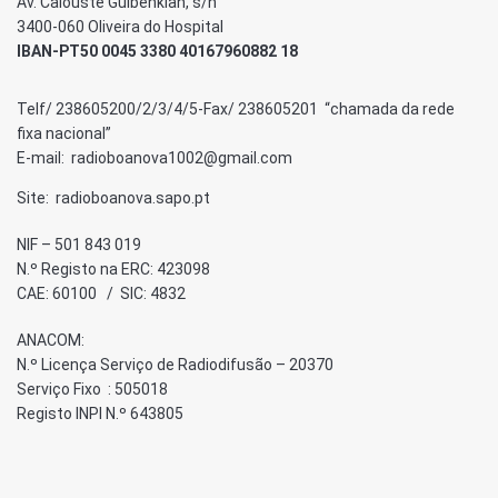
Av. Calouste Gulbenkian, s/n
3400-060 Oliveira do Hospital
IBAN-PT50 0045 3380 40167960882 18
Telf/ 238605200/2/3/4/5-Fax/ 238605201 “chamada da rede
fixa nacional”
E-mail: radioboanova1002@gmail.com
Site: radioboanova.sapo.pt
NIF – 501 843 019
N.º Registo na ERC: 423098
CAE: 60100 / SIC: 4832
ANACOM:
N.º Licença Serviço de Radiodifusão – 20370
Serviço Fixo : 505018
Registo INPI N.º 643805