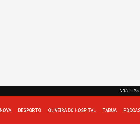
A Rádio Bo
 NOVA
DESPORTO
OLIVEIRA DO HOSPITAL
TÁBUA
PODCA