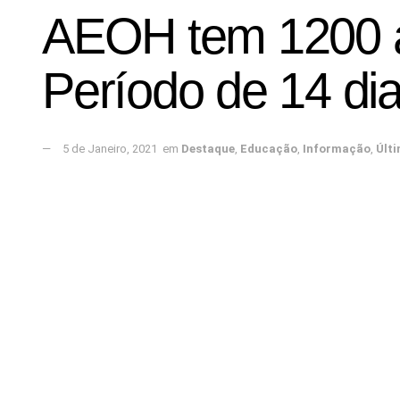
AEOH tem 1200 al
Período de 14 di
5 de Janeiro, 2021
em
Destaque
,
Educação
,
Informação
,
Últ