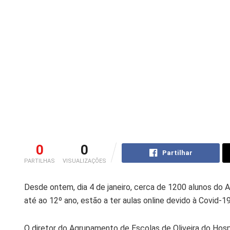
0
0
Partilhar
PARTILHAS
VISUALIZAÇÕES
Desde ontem, dia 4 de janeiro, cerca de 1200 alunos do A
até ao 12º ano, estão a ter aulas online devido à Covid-19
O diretor do Agrupamento de Escolas de Oliveira do Hosp