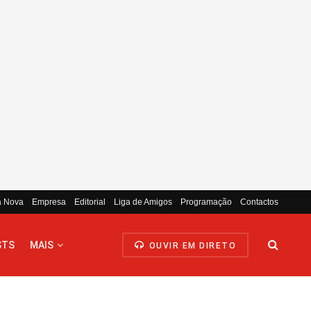
a Nova
Empresa
Editorial
Liga de Amigos
Programação
Contactos
STS
MAIS
OUVIR EM DIRETO