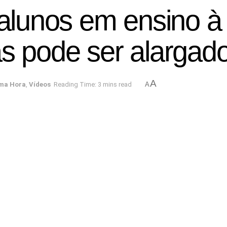
unos em ensino à d
as pode ser alargad
A
ima Hora
,
Vídeos
Reading Time: 3 mins read
A