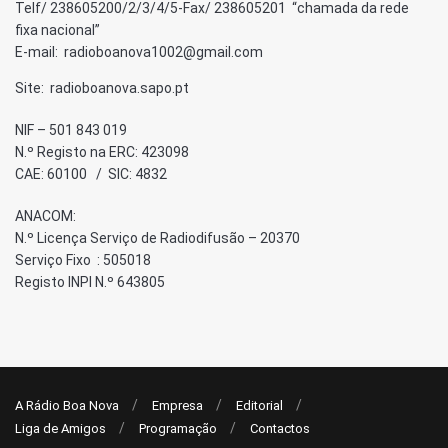
Telf/ 238605200/2/3/4/5-Fax/ 238605201 “chamada da rede
fixa nacional”
E-mail: radioboanova1002@gmail.com
Site: radioboanova.sapo.pt
NIF – 501 843 019
N.º Registo na ERC: 423098
CAE: 60100 / SIC: 4832
ANACOM:
N.º Licença Serviço de Radiodifusão – 20370
Serviço Fixo : 505018
Registo INPI N.º 643805
A Rádio Boa Nova
Empresa
Editorial
Liga de Amigos
Programação
Contactos