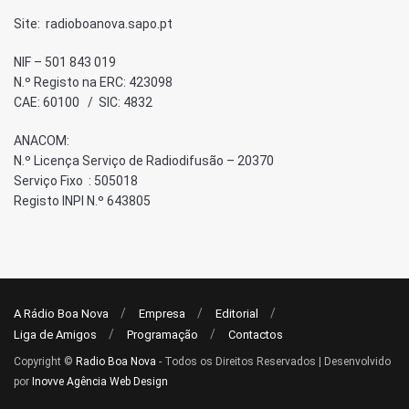
Site: radioboanova.sapo.pt
NIF – 501 843 019
N.º Registo na ERC: 423098
CAE: 60100 / SIC: 4832
ANACOM:
N.º Licença Serviço de Radiodifusão – 20370
Serviço Fixo : 505018
Registo INPI N.º 643805
A Rádio Boa Nova
Empresa
Editorial
Liga de Amigos
Programação
Contactos
Copyright ©
Radio Boa Nova
- Todos os Direitos Reservados | Desenvolvido
por
Inovve Agência Web Design