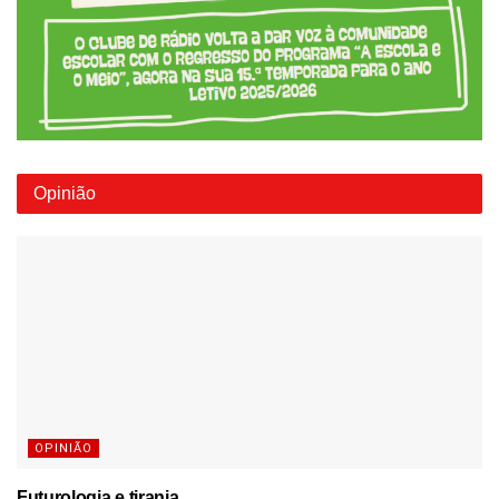
Opinião
OPINIÃO
Futurologia e tirania