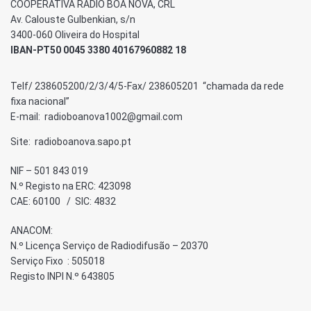
COOPERATIVA RÁDIO BOA NOVA, CRL
Av. Calouste Gulbenkian, s/n
3400-060 Oliveira do Hospital
IBAN-PT50 0045 3380 40167960882 18
Telf/ 238605200/2/3/4/5-Fax/ 238605201 “chamada da rede
fixa nacional”
E-mail: radioboanova1002@gmail.com
Site: radioboanova.sapo.pt
NIF – 501 843 019
N.º Registo na ERC: 423098
CAE: 60100 / SIC: 4832
ANACOM:
N.º Licença Serviço de Radiodifusão – 20370
Serviço Fixo : 505018
Registo INPI N.º 643805