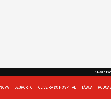
A Rádio Bo
 NOVA
DESPORTO
OLIVEIRA DO HOSPITAL
TÁBUA
PODCA