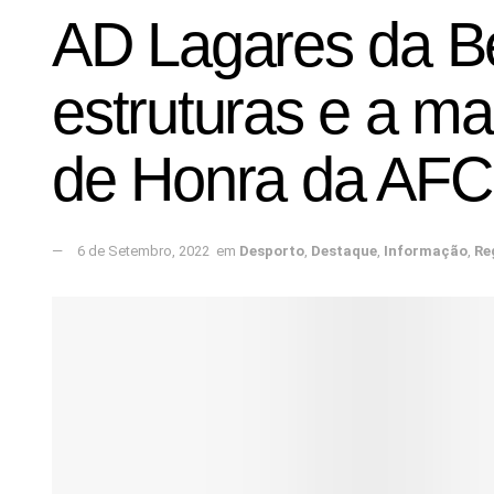
AD Lagares da Be
estruturas e a ma
de Honra da AFC
6 de Setembro, 2022
em
Desporto
,
Destaque
,
Informação
,
Re