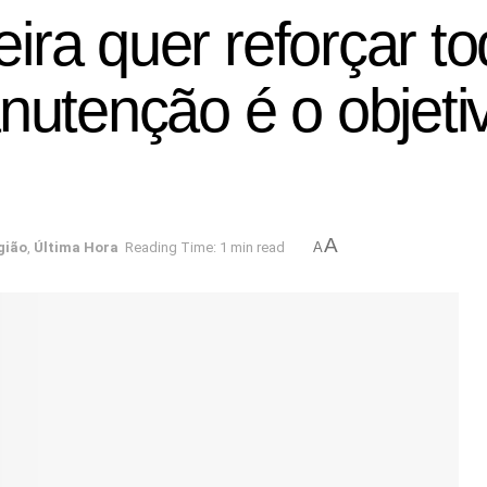
ira quer reforçar t
nutenção é o objeti
A
gião
,
Última Hora
Reading Time: 1 min read
A