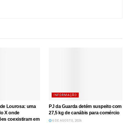
INFORMAÇÃO
 de Lourosa: uma
PJ da Guarda detém suspeito com
lo X onde
27,5 kg de canábis para comércio
iões coexistiram em
6 DE AGOSTO, 2026