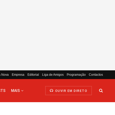
a Nova
Empresa
Editorial
Liga de Amigos
Programação
Contactos
STS
MAIS
OUVIR EM DIRETO