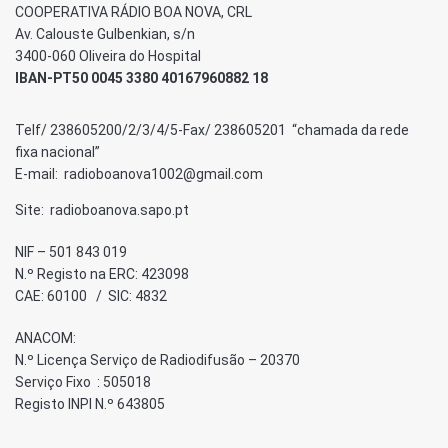
COOPERATIVA RÁDIO BOA NOVA, CRL
Av. Calouste Gulbenkian, s/n
3400-060 Oliveira do Hospital
IBAN-PT50 0045 3380 40167960882 18
Telf/ 238605200/2/3/4/5-Fax/ 238605201 “chamada da rede
fixa nacional”
E-mail: radioboanova1002@gmail.com
Site: radioboanova.sapo.pt
NIF – 501 843 019
N.º Registo na ERC: 423098
CAE: 60100 / SIC: 4832
ANACOM:
N.º Licença Serviço de Radiodifusão – 20370
Serviço Fixo : 505018
Registo INPI N.º 643805