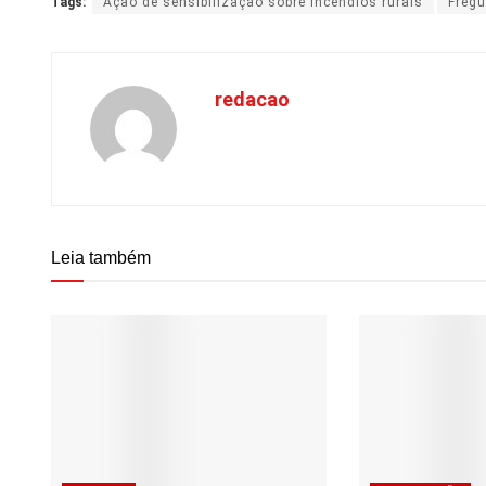
Tags:
Ação de sensibilização sobre incêndios rurais
Fregu
redacao
Leia também