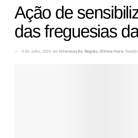
Ação de sensibili
das freguesias d
9 de Julho, 2024
em
Informação
,
Região
,
Última Hora
Readin