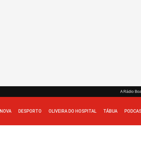
A Rádio Bo
 NOVA
DESPORTO
OLIVEIRA DO HOSPITAL
TÁBUA
PODCA