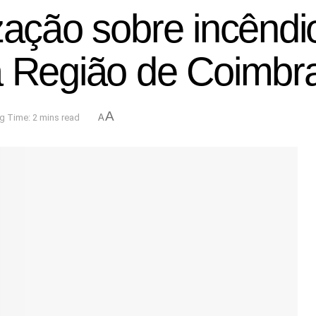
zação sobre incêndi
a Região de Coimbr
A
g Time: 2 mins read
A