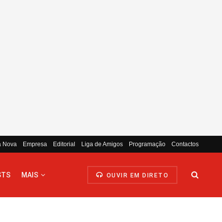
a Nova
Empresa
Editorial
Liga de Amigos
Programação
Contactos
STS
MAIS
OUVIR EM DIRETO