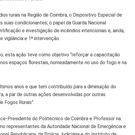
s rurais na Região de Coimbra; o Dispositivo Especial de
 as suas condicionantes; o papel da Guarda Nacional
tificação e investigação de incêndios intencionais e, ainda,
 vigilância e 1ª intervenção.
o, esta ação teve como objetivo “reforçar a capacitação
r nos espaços florestais, nomeadamente no uso do fogo e na
ltimos anos e que tem contribuído para a diminuição do
a, a par de outras ações desenvolvidas por outras
e Fogos Rurais”.
ice-Presidente do Politécnico de Coimbra e Professor na
omo representantes da Autoridade Nacional de Emergência e
nal Republicana, da Polícia Judiciária e do Instituto de