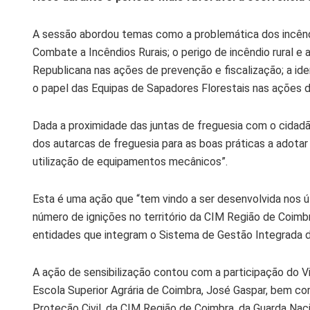
A sessão abordou temas como a problemática dos incêndio
Combate a Incêndios Rurais; o perigo de incêndio rural e
Republicana nas ações de prevenção e fiscalização; a iden
o papel das Equipas de Sapadores Florestais nas ações de
Dada a proximidade das juntas de freguesia com o cidadã
dos autarcas de freguesia para as boas práticas a adota
utilização de equipamentos mecânicos”.
Esta é uma ação que “tem vindo a ser desenvolvida nos ú
número de ignições no território da CIM Região de Coimbr
entidades que integram o Sistema de Gestão Integrada d
A ação de sensibilização contou com a participação do V
Escola Superior Agrária de Coimbra, José Gaspar, bem c
Proteção Civil, da CIM Região de Coimbra, da Guarda Nacio