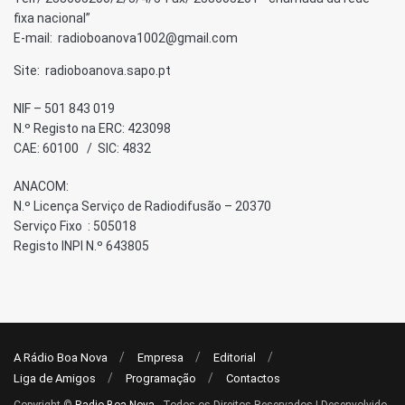
fixa nacional”
E-mail: radioboanova1002@gmail.com
Site: radioboanova.sapo.pt
NIF – 501 843 019
N.º Registo na ERC: 423098
CAE: 60100 / SIC: 4832
ANACOM:
N.º Licença Serviço de Radiodifusão – 20370
Serviço Fixo : 505018
Registo INPI N.º 643805
A Rádio Boa Nova
Empresa
Editorial
Liga de Amigos
Programação
Contactos