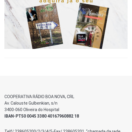
COOPERATIVA RÁDIO BOA NOVA, CRL
Av. Calouste Gulbenkian, s/n
3400-060 Oliveira do Hospital
IBAN-PT50 0045 3380 40167960882 18
Telf/ 238605200/2/3/4/5-Fax/ 238605201 “chamada da rede